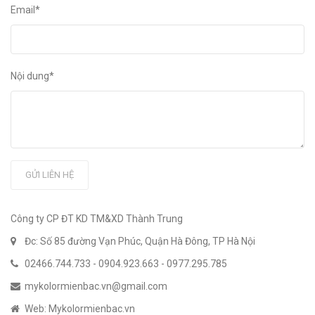
Email*
Nội dung*
GỬI LIÊN HỆ
Công ty CP ĐT KD TM&XD Thành Trung
Đc: Số 85 đường Vạn Phúc, Quận Hà Đông, TP Hà Nội
02466.744.733
-
0904.923.663
-
0977.295.785
mykolormienbac.vn@gmail.com
Web: Mykolormienbac.vn